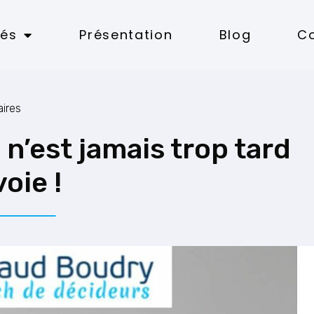
tés
Présentation
Blog
C
ires
 n’est jamais trop tard
oie !