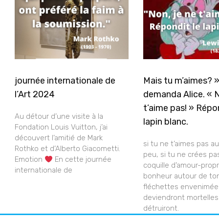
journée internationale de
Mais tu m’aimes? 
l’Art 2024
demanda Alice. « N
t’aime pas! » Répon
Au détour d’une visite à la
lapin blanc.
Fondation Louis Vuitton, j’ai
découvert l’amitié de Mark
si tu ne t’aimes pas a
Rothko et d’Alberto Giacometti.
peu, si tu ne crées pa
Emotion
En cette journée
coquille d’amour-prop
internationale de
bonheur autour de ton
fléchettes envenimée
deviendront mortelles
détruiront.