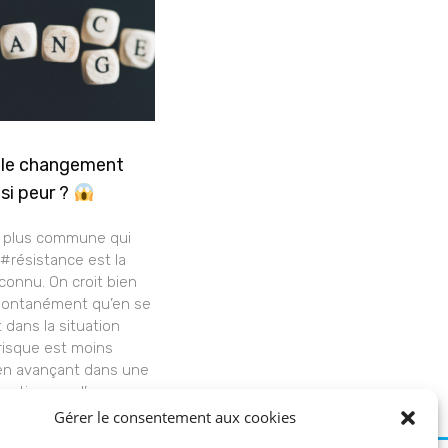
 le changement
 si peur ?
la plus commune qui
 #résistance est la
nconnu. On croit bien
pontanément qu’en se
 dans la situation
 risque est moins
en avançant dans une
rection que l’on ne
.
Gérer le consentement aux cookies