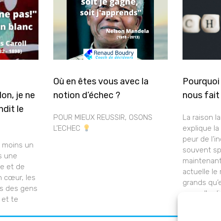
»
Où en êtes vous avec la
Pourquoi
on, je ne
notion d’échec ?
nous fait
dit le
POUR MIEUX REUSSIR, OSONS
La raison 
L’ECHEC
explique la
peur de l’i
u moins un
souvent s
s une
maintenant
re et de
actuelle le
 cœur, les
grands qu’
s des gens
nouvelle di
 et te
connaît pas