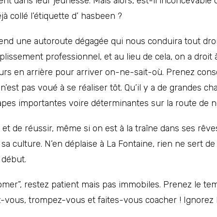
t dans leur jeunesse. Mais alors, est-il inconcevable o
 collé l’étiquette d’ hasbeen ?
nd une autoroute dégagée qui nous conduira tout droit
lissement professionnel, et au lieu de cela, on a droit
urs en arrière pour arriver on-ne-sait-où. Prenez consci
n’est pas voué à se réaliser tôt. Qu’il y a de grandes c
pes importantes voire déterminantes sur la route de no
 et de réussir, même si on est à la traîne dans ses rêves
a culture. N’en déplaise à La Fontaine, rien ne sert de co
 début.
mer”, restez patient mais pas immobiles. Prenez le temp
ez-vous, trompez-vous et faites-vous coacher ! Ignorez 