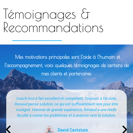
Témoignages &
Recommandations
Mes motivations principales sont l’aide à l’humain et
l’accompagnement, voici quelques témoignages de certains de
mes clients et partenaires.
Coach tout à fait excellent et compétent. Toujours à l'écoute,
Renaud pense solution, ce qui est suffisamment rare pour être
souligné. Homme de grande expérience, Renaud a une réelle
faculté à cerner les problèmes et à avancer vers la solution.
David Castelain