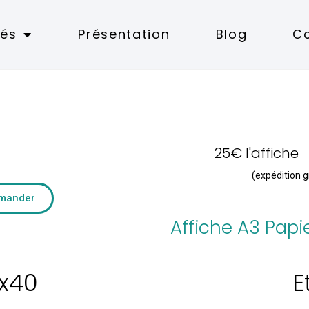
tés
Présentation
Blog
C
25€ l'affiche
(expédition g
mmander
Affiche A3 Papie
0x40
E