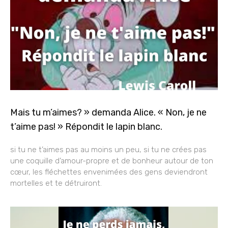
Mais tu m’aimes? » demanda Alice. « Non, je ne
t’aime pas! » Répondit le lapin blanc.
si tu ne t’aimes pas au moins un peu, si tu ne crées pas
une coquille d’amour-propre et de bonheur autour de ton
cœur, les fléchettes envenimées des gens deviendront
mortelles et te détruiront.