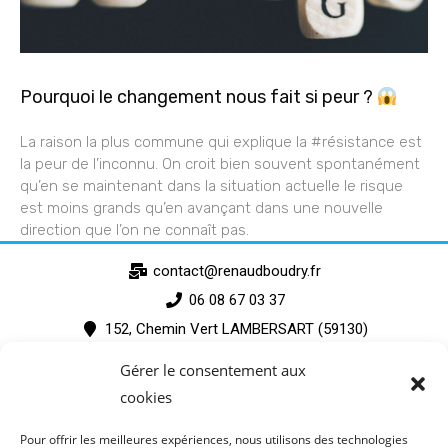
Pourquoi le changement nous fait si peur ?
La raison la plus commune qui explique la #résistance est
la peur de l’inconnu. On croit bien souvent spontanément
qu’en se maintenant dans la situation actuelle le risque
est moins grands qu’en avançant dans une nouvelle
direction que l’on ne connaît pas.
contact@renaudboudry.fr
06 08 67 03 37
152, Chemin Vert LAMBERSART (59130)
Gérer le consentement aux
cookies
Pour offrir les meilleures expériences, nous utilisons des technologies