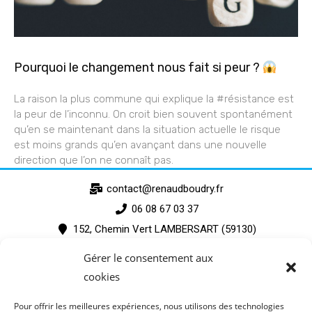
Pourquoi le changement nous fait si peur ?
La raison la plus commune qui explique la #résistance est
la peur de l’inconnu. On croit bien souvent spontanément
qu’en se maintenant dans la situation actuelle le risque
est moins grands qu’en avançant dans une nouvelle
direction que l’on ne connaît pas.
contact@renaudboudry.fr
06 08 67 03 37
152, Chemin Vert LAMBERSART (59130)
Gérer le consentement aux
cookies
Pour offrir les meilleures expériences, nous utilisons des technologies