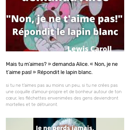
Mais tu m’aimes? » demanda Alice. « Non, je ne
t’aime pas! » Répondit le lapin blanc.
si tu ne t’aimes pas au moins un peu, si tu ne crées pas
une coquille d’amour-propre et de bonheur autour de ton
cœur, les fléchettes envenimées des gens deviendront
mortelles et te détruiront.