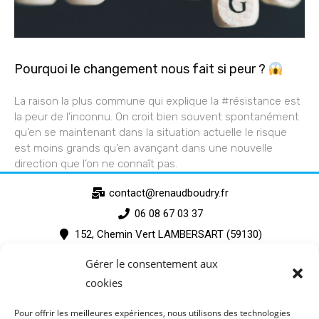
Pourquoi le changement nous fait si peur ?
La raison la plus commune qui explique la #résistance est
la peur de l’inconnu. On croit bien souvent spontanément
qu’en se maintenant dans la situation actuelle le risque
est moins grands qu’en avançant dans une nouvelle
direction que l’on ne connaît pas.
contact@renaudboudry.fr
06 08 67 03 37
152, Chemin Vert LAMBERSART (59130)
Gérer le consentement aux
cookies
Pour offrir les meilleures expériences, nous utilisons des technologies