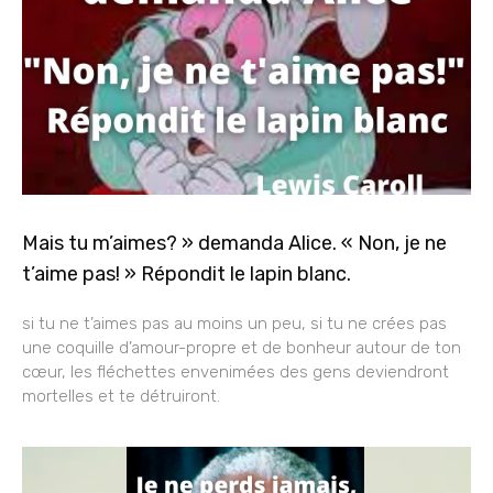
Mais tu m’aimes? » demanda Alice. « Non, je ne
t’aime pas! » Répondit le lapin blanc.
si tu ne t’aimes pas au moins un peu, si tu ne crées pas
une coquille d’amour-propre et de bonheur autour de ton
cœur, les fléchettes envenimées des gens deviendront
mortelles et te détruiront.