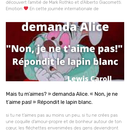
découvert l’amitié de Mark Rothko et d’Alberto Giacometti.
Emotion
En cette journée internationale de
Mais tu m’aimes? » demanda Alice. « Non, je ne
t’aime pas! » Répondit le lapin blanc.
si tu ne t’aimes pas au moins un peu, si tu ne crées pas
une coquille d’amour-propre et de bonheur autour de ton
cœur, les fléchettes envenimées des gens deviendront