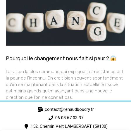
Pourquoi le changement nous fait si peur ?
La raison la plus commune qui explique la #résistance est
la peur de l’inconnu. On croit bien souvent spontanément
qu’en se maintenant dans la situation actuelle le risque
est moins grands qu’en avançant dans une nouvelle
direction que l’on ne connaît pas.
contact@renaudboudry.fr
06 08 67 03 37
152, Chemin Vert LAMBERSART (59130)