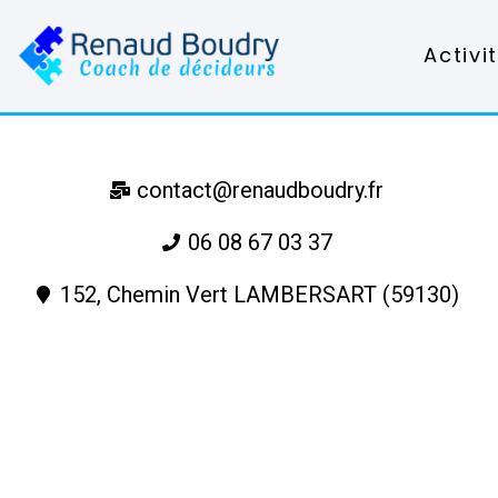
Activi
contact@renaudboudry.fr
06 08 67 03 37
152, Chemin Vert LAMBERSART (59130)